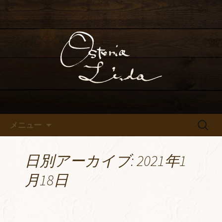
こだわりのイタリアンとワインをカジ
ュアルに楽しめる
高砂の隠れ家イタリアン「オ
ステリアリンダ」
コンテンツへ移動
検
メニュー
索:
日別アーカイブ: 2021年1
月18日