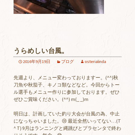
うらめしい台風。
2016年9月19日
ブログ
osterialinda
先週より、メニュー変わっておりますー。(^^)秋
刀魚や秋茄子、キノコ類などなど。今回からトー
ル選手もメニュー作りに参加しております。ぜひ
ぜひご賞味ください。(^^) m(_ _)m
明日は、計画していた釣り大会が台風の為、中止
になっちゃいました。😢 最近全然いってない…(T
^ T) 9月はランニングと縄跳びとプラセンタで終わ