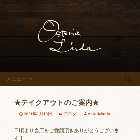
こだわりのイタリアンとワインをカジ
ュアルに楽しめる
高砂の隠れ家イタリアン「オ
ステリアリンダ」
コンテンツへ移動
検
メニュー
索:
★テイクアウトのご案内★
2021年1月18日
ブログ
osterialinda
日頃より当店をご愛顧頂きありがとうございま
す！